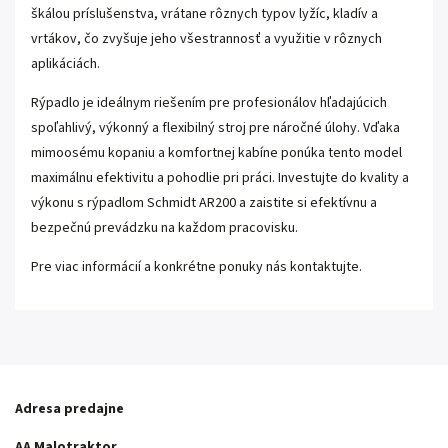
škálou príslušenstva, vrátane rôznych typov lyžíc, kladív a
vrtákov, čo zvyšuje jeho všestrannosť a využitie v rôznych
aplikáciách.
Rýpadlo je ideálnym riešením pre profesionálov hľadajúcich
spoľahlivý, výkonný a flexibilný stroj pre náročné úlohy. Vďaka
mimoosému kopaniu a komfortnej kabíne ponúka tento model
maximálnu efektivitu a pohodlie pri práci. Investujte do kvality a
výkonu s rýpadlom Schmidt AR200 a zaistite si efektívnu a
bezpečnú prevádzku na každom pracovisku.
Pre viac informácií a konkrétne ponuky nás kontaktujte.
Adresa predajne
AA Malotraktor