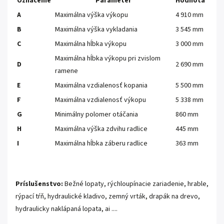
Označenie
Parameter
Hodnota
A
Maximálna výška výkopu
4 910 mm
B
Maximálna výška vykladania
3 545 mm
C
Maximálna hĺbka výkopu
3 000 mm
Maximálna hĺbka výkopu pri zvislom
D
2 690 mm
ramene
E
Maximálna vzdialenosť kopania
5 500 mm
F
Maximálna vzdialenosť výkopu
5 338 mm
G
Minimálny polomer otáčania
860 mm
H
Maximálna výška zdvihu radlice
445 mm
I
Maximálna hĺbka záberu radlice
363 mm
Príslušenstvo:
Bežné lopaty, rýchloupínacie zariadenie, hrable,
rýpací tŕň, hydraulické kladivo, zemný vrták, drapák na drevo,
hydraulicky naklápaná lopata, ai ....