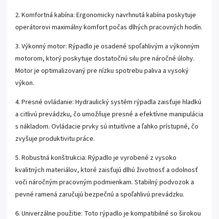
2. Komfortná kabína: Ergonomicky navrhnutá kabína poskytuje
operátorovi maximálny komfort počas dlhých pracovných hodín.
3. Výkonný motor: Rýpadlo je osadené spoľahlivým a výkonným
motorom, ktorý poskytuje dostatočnú silu pre náročné úlohy.
Motor je optimalizovaný pre nízku spotrebu paliva a vysoký
výkon.
4. Presné ovládanie: Hydraulický systém rýpadla zaisťuje hladkú
a citlivú prevádzku, čo umožňuje presné a efektívne manipulácia
s nákladom. Ovládacie prvky sú intuitívne a ľahko prístupné, čo
zvyšuje produktivitu práce.
5. Robustná konštrukcia: Rýpadlo je vyrobené z vysoko
kvalitných materiálov, ktoré zaisťujú dlhú životnosť a odolnosť
voči náročným pracovným podmienkam. Stabilný podvozok a
pevné ramená zaručujú bezpečnú a spoľahlivú prevádzku.
6. Univerzálne použitie: Toto rýpadlo je kompatibilné so širokou