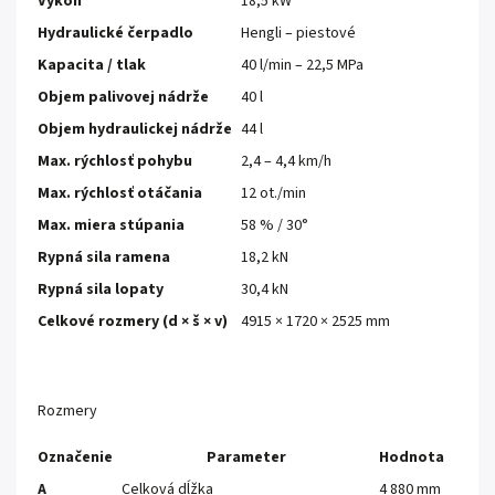
Výkon
18,5 kW
Hydraulické čerpadlo
Hengli – piestové
Kapacita / tlak
40 l/min – 22,5 MPa
Objem palivovej nádrže
40 l
Objem hydraulickej nádrže
44 l
Max. rýchlosť pohybu
2,4 – 4,4 km/h
Max. rýchlosť otáčania
12 ot./min
Max. miera stúpania
58 % / 30°
Rypná sila ramena
18,2 kN
Rypná sila lopaty
30,4 kN
Celkové rozmery (d × š × v)
4915 × 1720 × 2525 mm
Rozmery
Označenie
Parameter
Hodnota
A
Celková dĺžka
4 880 mm