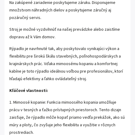
Na zakúpené zariadenie poskytujeme záruku. Disponujeme
množstvom náhradných dielov a poskytujeme záručný aj
pozáručný servis.
Stroj je možné vyzdvihnúť na našej prevádzke alebo zaistíme
dopravu až k Vám domov.
Rýpadlo je navrhnuté tak, aby poskytovalo vynikajúci výkon a
flexibilitu pre širokú škálu stavebných, poľnohospodárskych a
krajinárskych prác. Vďaka mimoosému kopaniu a komfortnej
kabíne je toto rýpadlo ideálnou voľbou pre profesionálov, ktorí
hľadajú efektívny a ľahko ovládateľný stroj.
Kľúčové vlastnosti:
1. Mimoosé kopanie: Funkcia mimoosého kopania umožňuje
prácu v tesných a ťažko prístupných priestoroch. Tento dizajn
zaisťuje, že rýpadlo môže kopať priamo vedľa prekážok, ako sú
múry a ploty, čo zvyšuje jeho flexibilitu a využitie v rôznych
prostrediach.