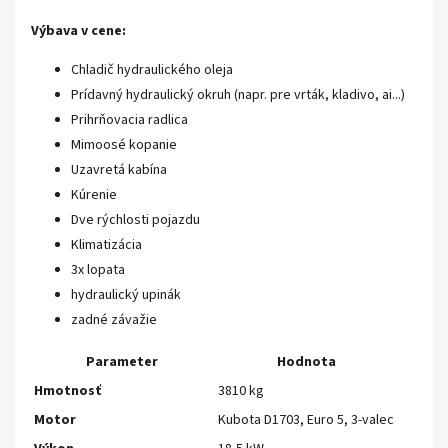
Výbava v cene:
Chladič hydraulického oleja
Prídavný hydraulický okruh (napr. pre vrták, kladivo, ai...)
Prihrňovacia radlica
Mimoosé kopanie
Uzavretá kabína
Kúrenie
Dve rýchlosti pojazdu
Klimatizácia
3x lopata
hydraulický upinák
zadné závažie
Parameter
Hodnota
Hmotnosť
3810 kg
Motor
Kubota D1703, Euro 5, 3-valec