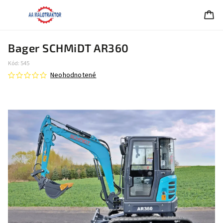
Bager SCHMiDT AR360
Kód:
545
Neohodnotené