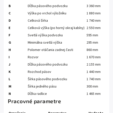
B
Dĺžka pásového podvozku
3 360 mm
C
Výška po vrchol výložníku
1 880 mm
D
Celková šírka
1 740 mm
E
Celková výška (po horný okraj kabíny)
2 550 mm
F
Svetlá výška podvozku
595 mm
G
Minimálna svetlá výška
295 mm
H
Polomer otáčania zadnej časti
860 mm
I
Rozvor
1 670 mm
J
Dĺžka pásového podvozku
2 155 mm
K
Rozchod pásov
1 440 mm
L
Šírka pásového podvozku
1 740 mm
M
Šírka jedného pásu
300 mm
N
Dĺžka radlice
1 465 mm
Pracovné parametre