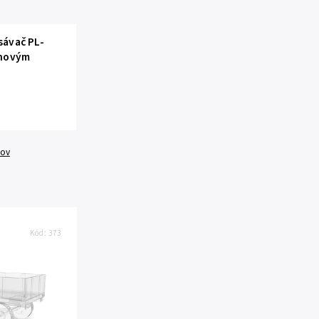
sávač PL-
ínovým
tov
Kód:
373