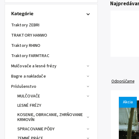
Najpredávan
Kategórie
Traktory ZEBRI
TRAKTORY HANWO
Traktory RHINO
Traktory FARMTRAC
Mulčovače a lesné frézy
Bagre a nakladače
Odporúčame
Príslušenstvo
MULČOVAČE
Akcia
LESNÉ FRÉZY
KOSENIE, OBRACANIE, ZHRŇOVANIE
KRMOVÍN
SPRACOVANIE PÔDY
ZEMNÉ PRÁCE