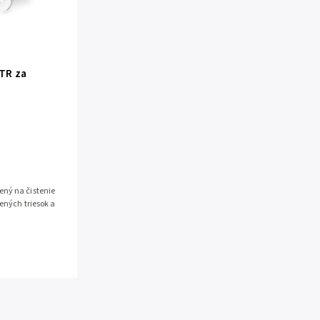
TR za
ný na čistenie
vených triesok a