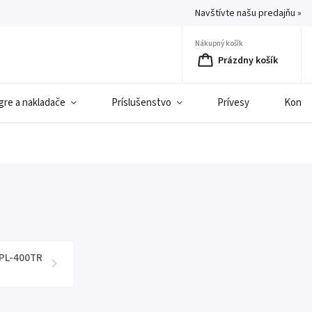
Navštívte našu predajňu »
Nákupný košík
Prázdny košík
gre a nakladače
Príslušenstvo
Prívesy
Konta
 PL-400TR