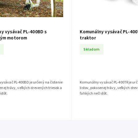
y vysávač PL-400BD s
Komunálny vysávač PL-400
vým motorom
traktor
Skladom
ysávač PL-400BD je určený na čistenie
Komunálny vysávač PL-400TR je urče
senej trávy, veľkých drevených triesok a
listov, pokosenej trávy, veľkých dre
stôt.
ľahkých nečistôt.