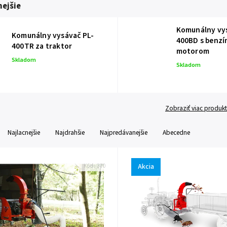
ejšie
Komunálny vy
Komunálny vysávač PL-
400BD s benz
400TR za traktor
motorom
Skladom
Skladom
Zobraziť viac produk
Najlacnejšie
Najdrahšie
Najpredávanejšie
Abecedne
Akcia
Kód:
370