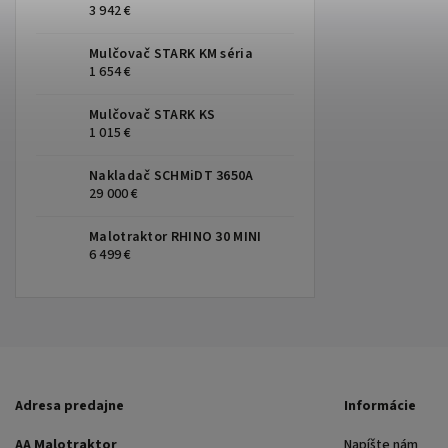
3 942 €
Mulčovač STARK KM séria
1 654 €
Mulčovač STARK KS
1 015 €
Nakladač SCHMiDT 3650A
29 000 €
Malotraktor RHINO 30 MINI
6 499 €
Adresa predajne
Informácie
AA Malotraktor
Napíšte nám