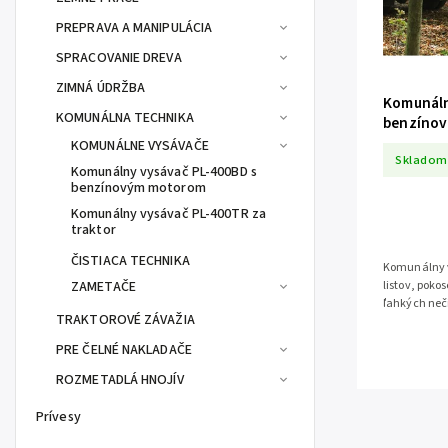
PREPRAVA A MANIPULÁCIA
SPRACOVANIE DREVA
ZIMNÁ ÚDRŽBA
Komunáln
KOMUNÁLNA TECHNIKA
benzíno
KOMUNÁLNE VYSÁVAČE
Skladom
Komunálny vysávač PL-400BD s
benzínovým motorom
Komunálny vysávač PL-400TR za
traktor
ČISTIACA TECHNIKA
Komunálny v
ZAMETAČE
listov, poko
ľahkých neči
TRAKTOROVÉ ZÁVAŽIA
PRE ČELNÉ NAKLADAČE
ROZMETADLÁ HNOJÍV
Prívesy