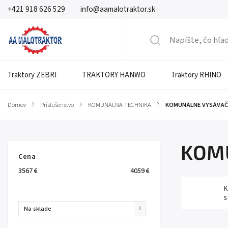
+421 918 626 529
info@aamalotraktor.sk
Traktory ZEBRI
TRAKTORY HANWO
Traktory RHINO
Domov
/
Príslušenstvo
/
KOMUNÁLNA TECHNIKA
/
KOMUNÁLNE VYSÁVAČ
KOM
Cena
3567
€
4059
€
K
s
Na sklade
2