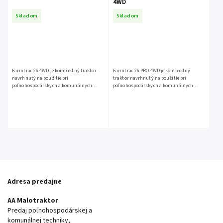
4WD
Skladom
Skladom
Farmtrac 26 4WD je kompaktný traktor
Farmtrac 26 PRO 4WD je kompaktný
navrhnutý na použitie pri
traktor navrhnutý na použitie pri
poľnohospodárskych a komunálnych
poľnohospodárskych a komunálnych
prácach, v sadoch alebo jednoducho okolo
prácach, v sadoch alebo jednoducho okolo
domu – kdekoľvek na veľkosti záleží.
domu – kdekoľvek na veľkosti záleží.
Adresa predajne
AA Malotraktor
Predaj poľnohospodárskej a
komunálnej techniky,