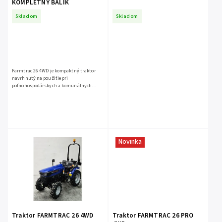
KOMPLETNÝ BALÍK
Skladom
Skladom
Farmtrac 26 4WD je kompaktný traktor
navrhnutý na použitie pri
poľnohospodárskych a komunálnych
prácach, v sadoch alebo jednoducho okolo
domu – kdekoľvek na veľkosti záleží....
Novinka
Traktor FARMTRAC 26 4WD
Traktor FARMTRAC 26 PRO