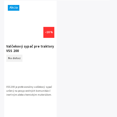
Akcia
–10 %
Valčekový sypač pre traktory
VSS 200
Na dotaz
VSS 200 je profesionálny valčekový sypač
určený na posyp cestných komunikácií
inertným alebo chemickým materiálom.