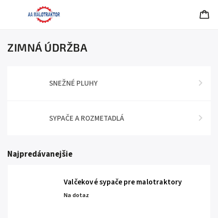
ZIMNÁ ÚDRŽBA
SNEŽNÉ PLUHY
SYPAČE A ROZMETADLÁ
Najpredávanejšie
Valčekové sypače pre malotraktory
Na dotaz