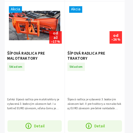
Akcia
Akcia
od
od
až
–26 %
–17 %
ŠÍPOVÁ RADLICA PRE
ŠÍPOVÁ RADLICA PRE
MALOTRAKTORY
TRAKTORY
Skladom
Skladom
Ľahká šípová radlica pre malotraktory je
Šípová radlica je vybavená 3. bodovým
vybavená 3. bodovým závesom kat. I a
závesom kat. II pre traktory a rovnako tak
taktiež EURO závesom, vďaka čomu je
aj EURO závesom pre čelné nakladače
možné agregovať ju aj na čelný nakladač
traktorov.
malotraktora.
Detail
Detail