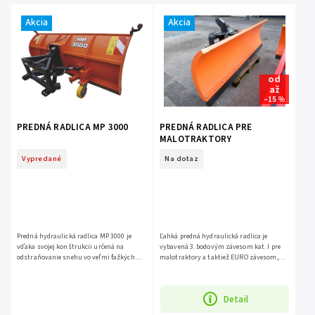
Najpredávanejšie
Akcia
Akcia
Abecedne
od
až
–15 %
PREDNÁ RADLICA MP 3000
PREDNÁ RADLICA PRE
MALOTRAKTORY
Vypredané
Na dotaz
Predná hydraulická radlica MP 3000 je
Ľahká predná hydraulická radlica je
vďaka svojej konštrukcii určená na
vybavená 3. bodovým závesom kat. I pre
odstraňovanie snehu vo veľmi ťažkých
malotraktory a taktiež EURO závesom,
podmienkach.
vďaka čomu je možné agregovať ju aj na
čelný nakladač malotraktora.
Detail