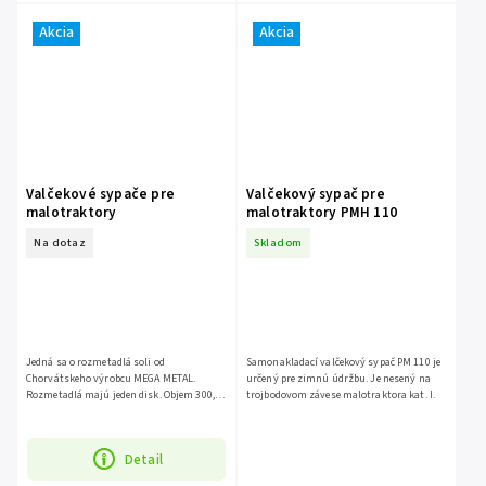
Akcia
Akcia
Valčekové sypače pre
Valčekový sypač pre
malotraktory
malotraktory PMH 110
Na dotaz
Skladom
Jedná sa o rozmetadlá soli od
Samonakladací valčekový sypač PM 110 je
Chorvátskeho výrobcu MEGA METAL.
určený pre zimnú údržbu. Je nesený na
Rozmetadlá majú jeden disk. Objem 300,
trojbodovom závese malotraktora kat. I.
400 alebo 500 litrov.
Detail