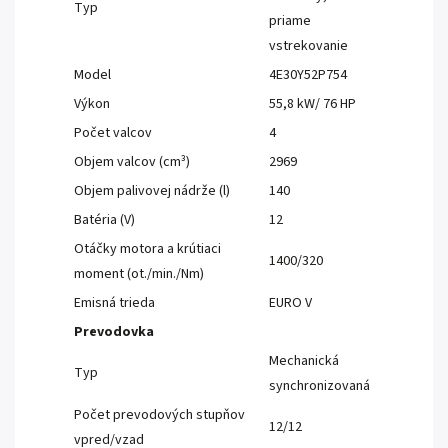
Typ
priame
vstrekovanie
Model
4E30Y52P754
Výkon
55,8 kW/ 76 HP
Počet valcov
4
Objem valcov (cm³)
2969
Objem palivovej nádrže (l)
140
Batéria (V)
12
Otáčky motora a krútiaci
1400/320
moment (ot./min./Nm)
Emisná trieda
EURO V
Prevodovka
Mechanická
Typ
synchronizovaná
Počet prevodových stupňov
12/12
vpred/vzad