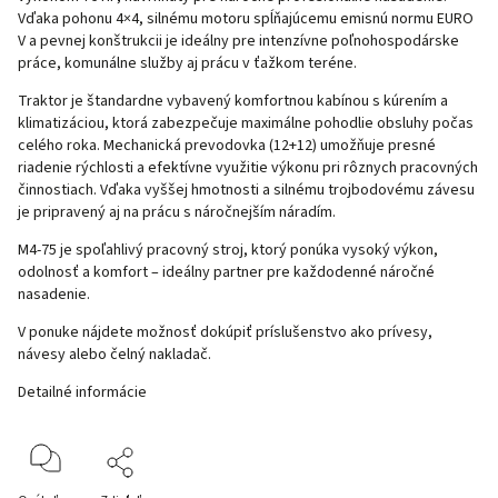
Vďaka pohonu 4×4, silnému motoru spĺňajúcemu emisnú normu EURO
V a pevnej konštrukcii je ideálny pre intenzívne poľnohospodárske
práce, komunálne služby aj prácu v ťažkom teréne.
Traktor je štandardne vybavený komfortnou kabínou s kúrením a
klimatizáciou, ktorá zabezpečuje maximálne pohodlie obsluhy počas
celého roka. Mechanická prevodovka (12+12) umožňuje presné
riadenie rýchlosti a efektívne využitie výkonu pri rôznych pracovných
činnostiach. Vďaka vyššej hmotnosti a silnému trojbodovému závesu
je pripravený aj na prácu s náročnejším náradím.
M4-75 je spoľahlivý pracovný stroj, ktorý ponúka vysoký výkon,
odolnosť a komfort – ideálny partner pre každodenné náročné
nasadenie.
V ponuke nájdete možnosť dokúpiť príslušenstvo ako
prívesy,
návesy
alebo
čelný nakladač
.
Detailné informácie