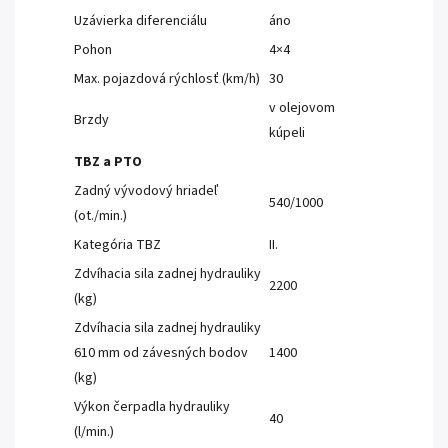
Uzávierka diferenciálu
áno
Pohon
4×4
Max. pojazdová rýchlosť (km/h)
30
v olejovom
Brzdy
kúpeli
TBZ a PTO
Zadný vývodový hriadeľ
540/1000
(ot./min.)
Kategória TBZ
II.
Zdvíhacia sila zadnej hydrauliky
2200
(kg)
Zdvíhacia sila zadnej hydrauliky
610 mm od závesných bodov
1400
(kg)
Výkon čerpadla hydrauliky
40
(l/min.)