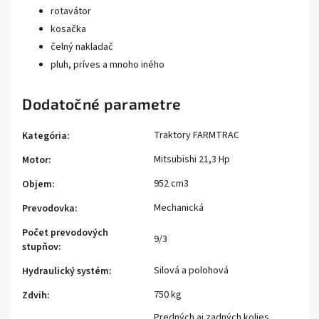
rotavátor
kosačka
čelný nakladač
pluh, príves a mnoho iného
Dodatočné parametre
Traktory FARMTRAC
Kategória
:
Mitsubishi 21,3 Hp
Motor
:
952 cm3
Objem
:
Mechanická
Prevodovka
:
Počet prevodových
9/3
stupňov
:
Silová a polohová
Hydraulický systém
:
750 kg
Zdvih
:
Predných aj zadných kolies