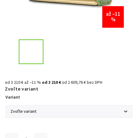
až –11
%
od 3 210 €
až –11 %
od
3 210 €
od
2 609,76 €
bez DPH
Zvoľte variant
Variant