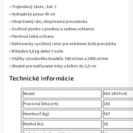
• Trojbodový záves , kat. 2
• Hydraulický posuv 45 cm
• Obojstranný rám, obojstranná prevodovka
• Oceľové púzdro s prednou a zadnou ochranou
• Plechová čelná ochrana
• Elektronicky vyvážený rotor pre extrémne tichú prevádzku
• M kladivá 0,8 kg alebo Y nože
• Otáčky vývodového hriadeľa: 540 ot/min a 1000 ot/min
• Vhodné pre mulčovanie trávy a kríkov do 3,5 cm
Technické informácie
Model
KDX 180 Profi
Pracovná šírka (cm)
180
Hmotnosť (kg)
567
Kladivá (ks)
26