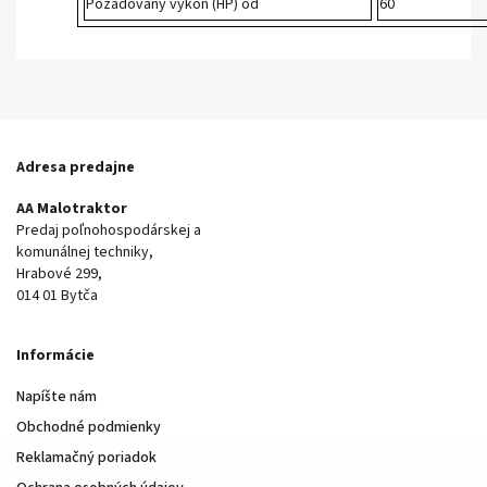
Požadovaný výkon (HP) od
60
Adresa predajne
AA Malotraktor
Predaj poľnohospodárskej a
komunálnej techniky,
Hrabové 299,
014 01 Bytča
Informácie
Napíšte nám
Obchodné podmienky
Reklamačný poriadok