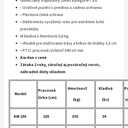
Univerzálny
trojbodový záves kategórie I. a II.
•
Oceľové
puzdro s
prednou
a
zadnou
ochranou
•
Plechová čelná ochrana
•
Elektronicky
vyvážený
rotor
pre
extrémne
tichú
prevádzku
M kladivá o hmotnosti 0,8 kg
•
Vhodné pre mulčovanie trávy a kríkov do hrúbky 3,5 cm
•
P.T.O.
pracovná rýchlosť
540 ot/
min
Kardan v cene
Záruka 2 roky, záručný aj pozáručný servis,
náhradné diely skladom
Hmotnosť
Kladivá
P
Pracovná
Model
šírka (cm)
(kg)
(ks)
v
KM 155
155
330
24
o