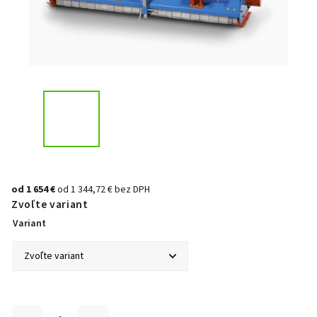
od
1 654 €
od
1 344,72 €
bez DPH
Zvoľte variant
Variant