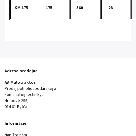
KM 175
175
360
28
o
Adresa predajne
AA Malotraktor
Predaj poľnohospodárskej a
komunálnej techniky,
Hrabové 299,
014 01 Bytča
Informácie
Napíšte nám