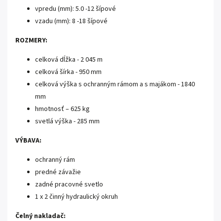
vpredu (mm): 5.0 -12 šípové
vzadu (mm): 8 -18 šípové
ROZMERY:
celková dĺžka - 2 045 m
celková šírka - 950 mm
celková výška s ochranným rámom a s majákom - 1840
mm
hmotnosť – 625 kg
svetlá výška - 285 mm
VÝBAVA:
ochranný rám
predné závažie
zadné pracovné svetlo
1 x 2 činný hydraulický okruh
Čelný nakladač: