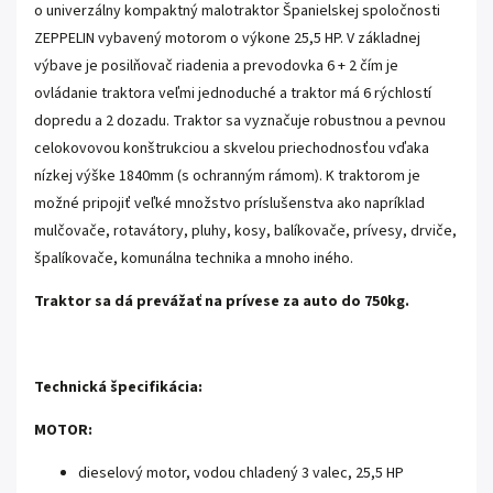
o univerzálny kompaktný malotraktor Španielskej spoločnosti
ZEPPELIN vybavený motorom o výkone 25,5 HP. V základnej
výbave je posilňovač riadenia a prevodovka 6 + 2 čím je
ovládanie traktora veľmi jednoduché a traktor má 6 rýchlostí
dopredu a 2 dozadu. Traktor sa vyznačuje robustnou a pevnou
celokovovou konštrukciou a skvelou priechodnosťou vďaka
nízkej výške 1840mm (s ochranným rámom). K traktorom je
možné pripojiť veľké množstvo príslušenstva ako napríklad
mulčovače, rotavátory, pluhy, kosy, balíkovače, prívesy, drviče,
špalíkovače, komunálna technika a mnoho iného.
Traktor sa dá prevážať na prívese za auto do 750kg.
Technická špecifikácia:
MOTOR:
dieselový motor, vodou chladený 3 valec, 25,5 HP