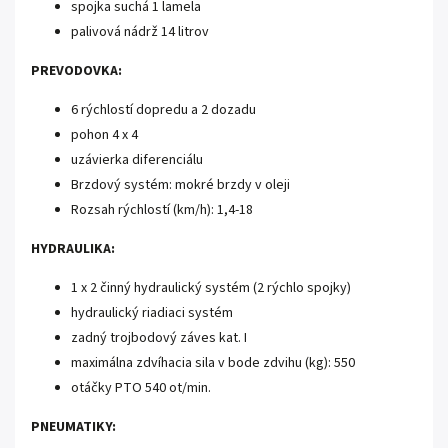
spojka suchá 1 lamela
palivová nádrž 14 litrov
PREVODOVKA:
6 rýchlostí dopredu a 2 dozadu
pohon 4 x 4
uzávierka diferenciálu
Brzdový systém: mokré brzdy v oleji
Rozsah rýchlostí (km/h): 1,4-18
HYDRAULIKA:
1 x 2 činný hydraulický systém (2 rýchlo spojky)
hydraulický riadiaci systém
zadný trojbodový záves kat. I
maximálna zdvíhacia sila v bode zdvihu (kg): 550
otáčky PTO 540 ot/min.
PNEUMATIKY: