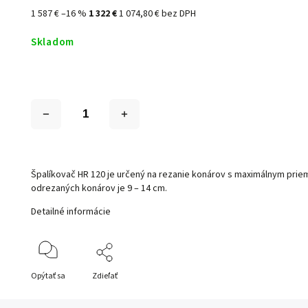
1 587 €
–16 %
1 322 €
1 074,80 € bez DPH
Skladom
Špalíkovač HR 120 je určený na rezanie konárov s maximálnym prie
odrezaných konárov je 9 – 14 cm.
Detailné informácie
Opýtať sa
Zdieľať