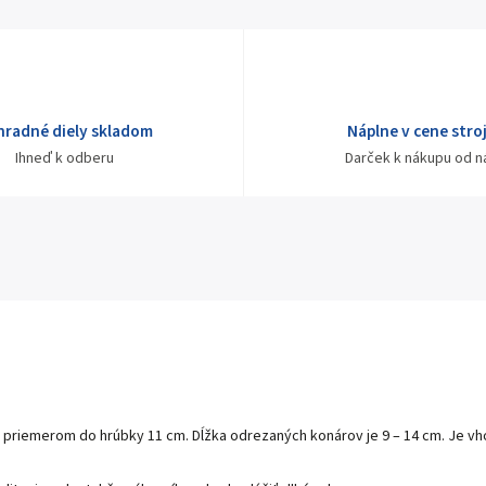
hradné diely skladom
Náplne v cene stro
Ihneď k odberu
Darček k nákupu od n
 priemerom do hrúbky 11 cm. Dĺžka odrezaných konárov je 9 – 14 cm. Je vho