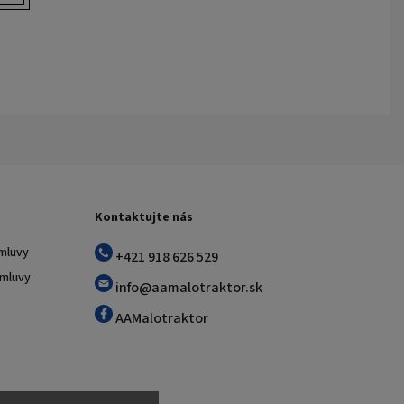
Kontaktujte nás
mluvy
+421 918 626 529
zmluvy
info@aamalotraktor.sk
AAMalotraktor