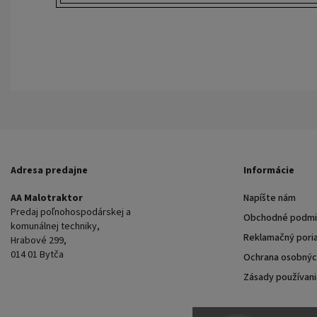
Adresa predajne
Informácie
AA Malotraktor
Napíšte nám
Predaj poľnohospodárskej a
Obchodné podmi
komunálnej techniky,
Reklamačný pori
Hrabové 299,
014 01 Bytča
Ochrana osobnýc
Zásady používani