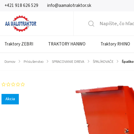
+421 918 626 529
info@aamalotraktor.sk
Traktory ZEBRI
TRAKTORY HANWO
Traktory RHINO
Domov
/
Príslušenstvo
/
SPRACOVANIE DREVA
/
ŠPALÍKOVAČE
/
Špalíko
Neohodnotené
Akcia