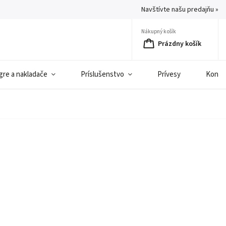
Navštívte našu predajňu »
Nákupný košík
Prázdny košík
gre a nakladače
Príslušenstvo
Prívesy
Konta