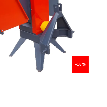
–16 %