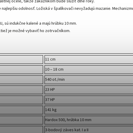
litnej ocele, takže zákazníkom bude slúžiť dlhé roky.
 najlepšiu odolnosť. Ložiská v špalíkovači nevyžadujú mazanie. Mechanizm
U, sú indukčne kalené a majú hrúbku 10 mm.
ktiež je možné vybaviť ho zotrvačníkom.
11 cm
10 – 18 cm
540 ot./min
23 HP
37 HP
141 kg
Hardox 500, hrúbka 10 mm
3-bodový záves kat. I a II