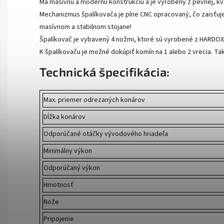
Má masívnu a modernú konštrukciu a je vyrobený z pevnej, kva
Mechanizmus špalíkovača je plne CNC opracovaný, čo zaisťuje
masívnom a stabilnom stojane!
Špalíkovač je vybavený 4 nožmi, ktoré sú vyrobené z HARDOX
K špalíkovaču je možné dokúpiť komín na 1 alebo 2 vrecia. Ta
Technická špecifikácia:
Max. priemer odrezaných konárov
Dĺžka konárov
Odporúčané otáčky vývodového hriadeľa
Minimálny výkon
Odporúčaný výkon
Hmotnosť
Nože
Pripojenie