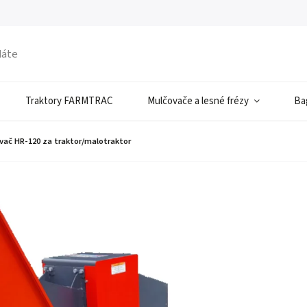
Traktory FARMTRAC
Mulčovače a lesné frézy
Ba
vač HR-120 za traktor/malotraktor