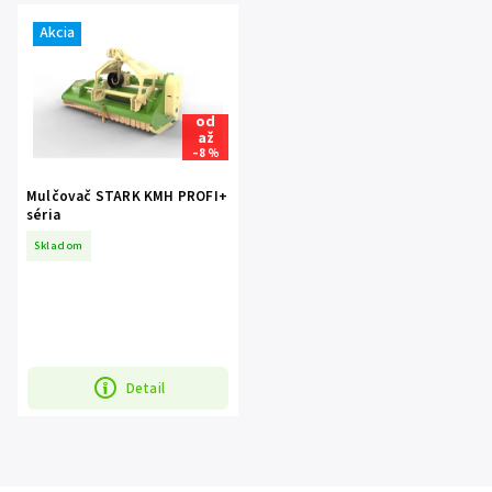
Najpredávanejšie
Akcia
Abecedne
od
až
–8 %
Mulčovač STARK KMH PROFI+
séria
Skladom
Detail