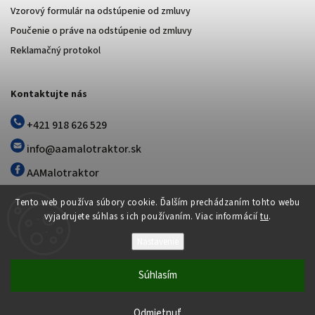
Vzorový formulár na odstúpenie od zmluvy
Poučenie o práve na odstúpenie od zmluvy
Reklamačný protokol
Kontaktujte nás
+421 918 626 529
info@aamalotraktor.sk
AAMalotraktor
Tento web používa súbory cookie. Ďalším prechádzaním tohto webu
vyjadrujete súhlas s ich používaním. Viac informácií
tu
.
Nastavenie
Súhlasím
Copyright 2026
AA MALOTRAKTOR
. Všetky práva vyhradené.
Vytvořil
Shoptet
| Design
Shoptak.cz
Nastavenie | Úprava | Custom =
Odmietnuť
Netmedia s.r.o.